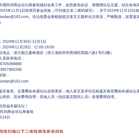
国民间商会论坛筹备组做好会务工作，如您参加会议，请围绕论坛主题，结合各地实
2024年11月1日前填写参会回执（可扫描文末二维码填写），并于2024年11月15
luntan@163.com
。论坛组委会将根据提交发言主题和论文情况，严格甄选，设置嘉
！
2024年11月30日-12月1日
024年11月29日 12:00-18:00
议地点：浙大圆正森林酒店（浙江省杭州市西湖区西园八路1号D1幢）
人及联系电话：
705099886
957960288
邮箱：
luntan@163.com
嘉宾食宿、交通费由本届论坛全部承担；纳入发言及评论议程嘉宾食宿费由本届论坛
坛承担，其余费用自理；其他人员（包括嘉宾陪同人员）各项费用自理。
您莅临本届论坛！
中国民间商会论坛筹备组
月24日