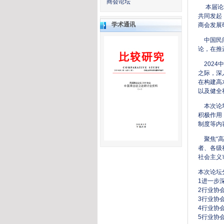
商会论坛
本届论坛
共同发起
学术通讯
商会发展
中国民间
论，在推
2024
之际，深
在构建高
以及健全
本次论坛
积极作用
制度等内
聚焦“高
者、各级
社会主义
本次论坛
1进一步
2行业协
3行业协
4行业协
5行业协