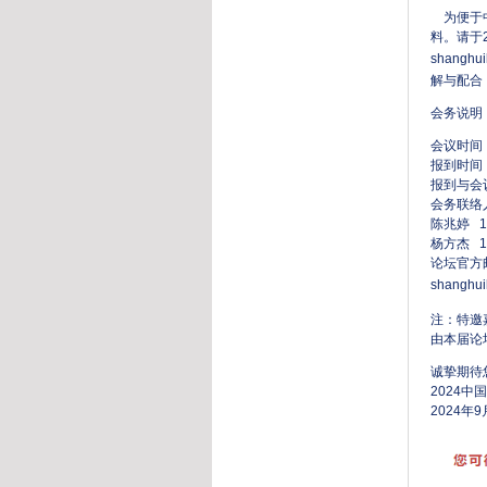
为便于中
料。请于
shanghui
解与配合
会务说明
会议时间：
报到时间：2
报到与会
会务联络
陈兆婷 19
杨方杰 13
论坛官方
shanghui
注：特邀
由本届论
诚挚期待
2024
2024年9