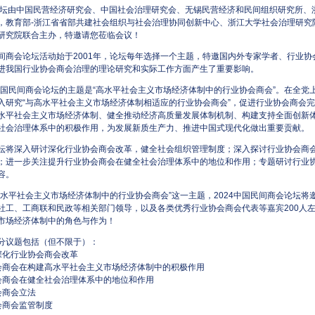
由中国民营经济研究会、中国社会治理研究会、无锡民营经济和民间组织研究所、
，教育部-浙江省省部共建社会组织与社会治理协同创新中心、浙江大学社会治理研究
研究院联合主办，特邀请您莅临会议！
商会论坛活动始于2001年，论坛每年选择一个主题，特邀国内外专家学者、行业协
进我国行业协会商会治理的理论研究和实际工作方面产生了重要影响。
中国民间商会论坛的主题是“高水平社会主义市场经济体制中的行业协会商会”。在全党
入研究“与高水平社会主义市场经济体制相适应的行业协会商会”，促进行业协会商会
水平社会主义市场经济体制、健全推动经济高质量发展体制机制、构建支持全面创新
社会治理体系中的积极作用，为发展新质生产力、推进中国式现代化做出重要贡献。
将深入研讨深化行业协会商会改革，健全社会组织管理制度；深入探讨行业协会商会
；进一步关注提升行业协会商会在健全社会治理体系中的地位和作用；专题研讨行业
容。
水平社会主义市场经济体制中的行业协会商会”这一主题，2024中国民间商会论坛将
社工、工商联和民政等相关部门领导，以及各类优秀行业协会商会代表等嘉宾200人
市场经济体制中的角色与作为！
分议题包括（但不限于）：
深化行业协会商会改革
会商会在构建高水平社会主义市场经济体制中的积极作用
会商会在健全社会治理体系中的地位和作用
会商会立法
会商会监管制度