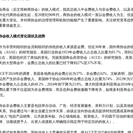
商会（后文简称商协会）的收入模式，指其总收入中会费收入与非会费收入，以及非
外近代商协会诞生起，至20世纪90年代，商协会的收入模式一直以会费收入为主。但
生重大变化。并对商协会的治理管理和机制功能都产生了重要影响。关注研究变革趋
重要借鉴意义。
会收入模式变化现状及趋势
为非营利组织的会员制组织的传统的收入来源是会费。但近30年来，国外商协会的
（ASAE）的研究报告，美国行业协会1953年会费收入占总收入比重为95.7%，而到2
%左右，英国也经历了类似的变化。另据美国商会高管协会（ACCE）的研究报告，美英
天的大型商会中，会费占总收入的比重已经下降到27%至37%不等。
CE于2024年的调查，美国各地商会的会费占比为37%，非会费占62%。文献表明
所产生的非会费收入。美国种子协会2000年时会费占总收入比重为74%，2012年为55.6
1年会费收入占总收入的49.2%，2024年则下降为23.8%。澳大利亚维多利亚商会2016年会
费比重下降不仅是因为非会费增加，而且也和会费收缴额下降有关，如维多利亚商会2016年
澳元。
会非会费收入主要是包括举办活动、广告、经济发展服务、亲和力计划，以及其他收
关系。协会通过与一家企业建立伙伴关系，由该企业向协会成员提供特别优惠或某种
他收入”包括产品销售、公共政策补贴、办公场地租金、投资收入、不归因于活动的项
律、法规或授予人、出资人或债权人明确指示指定用于特定目的的收入）。
模式的发展趋势，国外业内人士普遍持乐观态度。据ACCE于2025年8月的调查，绝