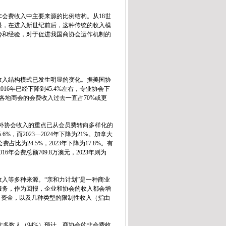
会费收入中主要来源的比例结构。从18世
是，在进入新世纪前后，这种传统的收入模
势和经验，对于促进我国商协会运作机制的
收入结构模式已发生明显的变化。据美国协
016年已经下降到45.4%左右，专业协会下
各地商会的会费收入过去一直占70%或更
，国外协会收入的重点已从会员费转向多样化的
%，而2023—2024年下降为21%。加拿大
费占比为24.5%，2023年下降为17.8%。有
会费总额709.8万澳元，2023年则为
入等多种来源。“亲和力计划”是一种商业
服务，作为回报，企业和协会的收入都会增
目资金，以及几种类型的限制性收入（指由
大多数人（94%）预计，商协会的非会费收