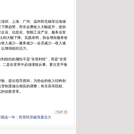
深圳、上海、广州、温州和无锡等沿海城
呈下降趋势，而非会费收入大幅提升，使协
术企业、信息化、智能工业产业、服务业发
入占比则大幅下降。实践表明，协会增加服务收
会收入减少—服务减少—会员减少—收入减
，以增强组织活力。
组织的属性不是“非营利性”，而是“非营
。二是在变革中必须谨慎从事。要注意平衡
验，提出指导原则，为协会的收入结构创
监管制度做出相应的调整；有关高等院校、
式的创新变革。
 中国这一年：民营经济破浪显活力