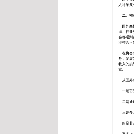
入将年复
二、推
国外商协
退、行业
会都遇到
业整合不
在协会内
务，发展
收入的挑
索。
从国外商
一是它为
二是通过
三是多元
四是非会