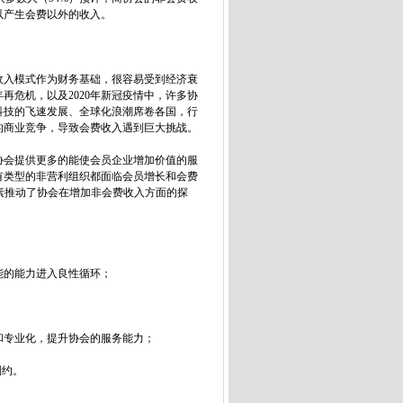
以产生会费以外的收入。
入模式作为财务基础，很容易受到经济衰
年再危机，以及2020年新冠疫情中，许多协
科技的飞速发展、全球化浪潮席卷各国，行
的商业竞争，导致会费收入遇到巨大挑战。
会提供更多的能使会员企业增加价值的服
所有类型的非营利组织都面临会员增长和会费
素推动了协会在增加非会费收入方面的探
能的能力进入良性循环；
和专业化，提升协会的服务能力；
制约。