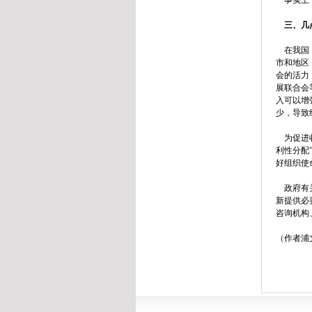
事实上，
三、几
在我国，
市和地区
会的活力
展联合会
入可以增
少，导致
为促进收
利性分配
好组织使
政府有关
新提供必
咨询机构
（作者浦