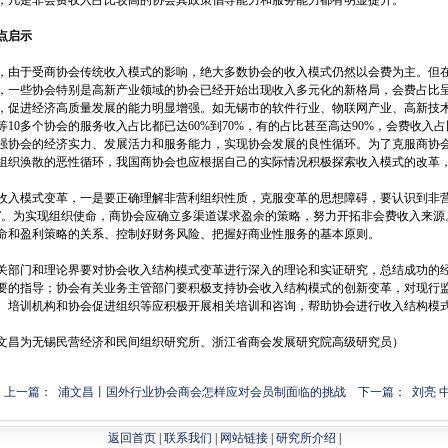
凡是非会费收入占比较高的协会其政策倡导能力和服务能力都有明显提升。
点启示
由于受商协会传统收入模式的影响，绝大多数协会的收入模式仍然以会费为主。但在
，一些协会特别是高新产业领域的协会已经开始出现收入多元化的新格局，会费占比
，促进经济高质量发展的能力明显增强。如无锡市的软件行业、物联网产业、高新技
等10多个协会的服务收入占比都已达60%到70%，有的占比甚至高达90%，会费收
强协会的经济实力、发展活力和服务能力，实现协会发展的良性循环。为了克服商协
组织涣散的恶性循环，我国商协会也应根据自己的实际情况积极探索收入模式的改革
入模式变革，一是要正确理解非营利组织性质，克服变革的思想障碍，要认识到非营利
”。为实现组织使命，商协会应确立多渠道谋求盈余的策略，努力开拓非会费收入来源
命和盈利策略的关系、控制好财务风险、把握好商业性服务的基本原则。
部门和理论界要对协会收入结构模式变革进行深入的理论和实证研究，总结成功的经
要的指导；协会有关业务主管部门要积极支持协会收入结构模式的创新变革，对现行
、培训机构和协会促进组织等应积极开展相关培训和咨询，帮助协会进行收入结构模
文昌为无锡民营经济和民间组织研究所、浙江省商会发展研究院高级研究员）
上一篇： 浦文昌丨国外行业协会商会怎样应对会员制面临的挑战
下一篇： 刘亮
返回首页
|
联系我们
|
网站链接
|
研究所介绍
|