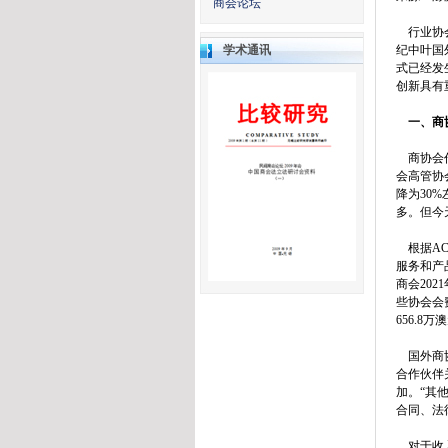
商会论坛
行业协会
学术通讯
纪中叶国
式已经发
创新具有
一、商协
商协会作
会高管协会
降为30
多。但今
根据AC
服务和产品
商会202
些协会会
656.8万
国外商协
合作伙伴
加。“其
合同、法
对于收入