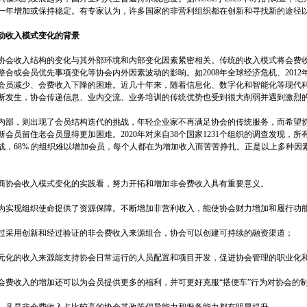
一年增加或保持稳定。有专家认为，许多国家的非营利组织都在创新和寻找新的途径
动收入模式变化的背景
会收入结构的变化与其外部环境和内部变化因素紧密相关。传统的收入模式将会费收
整合或会员优先事项变化等协会内外因素波动的影响。如2008年全球经济危机、2012
会员减少、会费收入下降的困难。近几十年来，随着信息化、数字化和智能化等现代
断发生，协会传递信息、业内交流、业务培训的传统优势也受到很大削弱并遇到激烈
部，则出现了会员结构迭代的挑战，年轻企业家不再满足协会的传统服务，而希望协
新会员留住老会员显得更加困难。2020年对来自38个国家1231个组织的调查发现，
战，68% 的组织难以增加会员，每个人都在为增加收入而苦苦挣扎。正是以上多种因
协会收入模式变化的实践看，努力开拓和增加非会费收入具有重要意义。
实现组织使命提供了资源保障。不断增加非营利收入，能使协会财力增加和履行功
采用创新和经过验证的非会费收入来源组合，协会可以创建可持续的融资渠道；
化的收入来源能支持协会日常运行的人员配置和项目开发，促进协会管理的职业化
费收入的增加还可以为会员提供更多的福利，并可更好克服“搭便车”行为对协会的