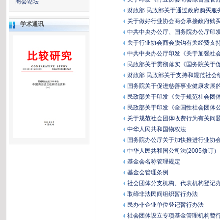
商会论坛
财政部 民政部关于通过政府购买服
4
关于做好行业协会商会承接政府购
4
学术通讯
中共中央办公厅、国务院办公厅印
4
关于行业协会商会脱钩有关经费支
4
中共中央办公厅印发《关于加强社
4
民政部关于贯彻落实《国务院关于
4
财政部 民政部关于支持和规范社会
4
国务院关于促进慈善事业健康发展
4
民政部关于印发《关于规范社会团
4
民政部关于印发《全国性社会团体
4
关于规范社会团体收费行为有关问
4
中华人民共和国物权法
4
国务院办公厅关于加快推进行业协
4
中华人民共和国公司法(2005修订）
4
基金会名称管理规定
4
基金会管理条例
4
社会团体分支机构、代表机构登记
4
取缔非法民间组织暂行办法
4
民办非企业单位登记暂行办法
4
社会团体设立专项基金管理机构暂
4